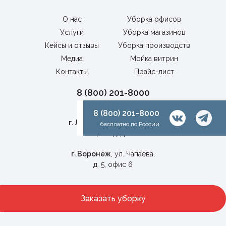
О нас
Уборка офисов
Услуги
Уборка магазинов
Кейсы и отзывы
Уборка производств
Медиа
Мойка витрин
Контакты
Прайс-лист
8 (800) 201-8000
бесплатно по России
8 (800) 201-8000
г. Липецк
, Универсальный
бесплатно по России
проезд, д. 1г
г. Воронеж
, ул. Чапаева,
д. 5, офис 6
Заказать уборку