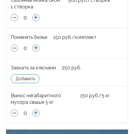
Сезонная мойка окон
500
руб.
/
створка
1 створка
-
+
Поменять белье
150
руб.
/
комплект
-
+
Заехать за ключами
250
руб.
Добавить
Вынос негабаритного
150
руб.
/
5 кг
мусора свыше 5 кг
-
+