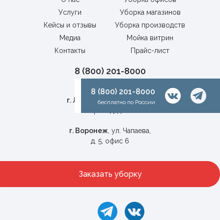
Услуги
Уборка магазинов
Кейсы и отзывы
Уборка производств
Медиа
Мойка витрин
Контакты
Прайс-лист
8 (800) 201-8000
бесплатно по России
8 (800) 201-8000
г. Липецк
, Универсальный
бесплатно по России
проезд, д. 1г
г. Воронеж
, ул. Чапаева,
д. 5, офис 6
Заказать уборку